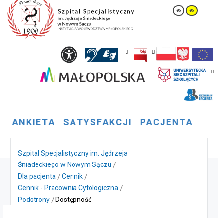
A
N
K
I
E
T
A
S
A
T
Y
S
F
A
K
C
J
I
P
A
C
J
E
N
T
A
Szpital Specjalistyczny im. Jędrzeja
Śniadeckiego w Nowym Sączu
Dla pacjenta
Cennik
Cennik - Pracownia Cytologiczna
Podstrony
Dostępność