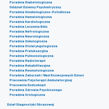
Poradnia Diabetologiczna
Oddział Dzienny Psychiatryczny
Poradnia Ginekologiczno-Położnicza
Poradnia Hematologiczna
Poradnia Kardiologiczna
Poradnia Leczenia Bólu
Poradnia Nefrologiczna
Poradnia Neurologiczna
Poradnia Onkologiczna
Poradnia Otolaryngologiczna
Poradnia Preluksacyjna
Poradnia Pulmonologiczna
Poradnia Radioterapii
Poradnia Rehabilitacyjna
Poradnia Reumatologiczna
Poradnia Zaburzeń i Wad Rozwojowych Dzieci
Pracownia Fizjoterapii Ambulatoryjnej
Pracownia Endoskopii
Poradnia Zdrowia Psychicznego
Poradnia Urologiczna
Dział Diagnostyki Obrazowej